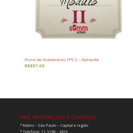
Prova de Nivelamento FPS 2 – Alphaville
R$
897.00
MAIS INFORMAÇÕES E CONTATOS
* Matriz – São Paulo – Capital e região
* ⁠Telefone: 11- 5196 – 4353