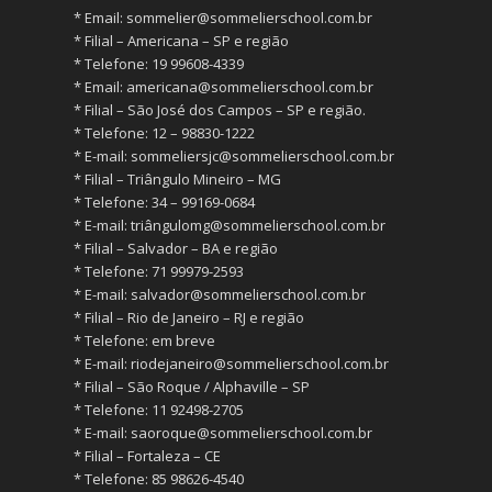
* ⁠Email:
sommelier@sommelierschool.com.br
* ⁠Filial – Americana – SP e região
* ⁠Telefone: 19 99608-4339
* ⁠Email:
americana@sommelierschool.com.br
* ⁠Filial – São José dos Campos – SP e região.
* ⁠Telefone: 12 – 98830-1222
* ⁠E-mail:
sommeliersjc@sommelierschool.com.br
* ⁠Filial – Triângulo Mineiro – MG
* ⁠Telefone: 34 – 99169-0684
* ⁠E-mail: triângulomg@sommelierschool.com.br
* ⁠Filial – Salvador – BA e região
* ⁠Telefone: 71 99979-2593
* ⁠E-mail:
salvador@sommelierschool.com.br
* ⁠Filial – Rio de Janeiro – RJ e região
* ⁠Telefone: em breve
* ⁠E-mail:
riodejaneiro@sommelierschool.com.br
* ⁠Filial – São Roque / Alphaville – SP
* ⁠Telefone: 11 92498-2705
* ⁠E-mail:
saoroque@sommelierschool.com.br
* ⁠Filial – Fortaleza – CE
* ⁠Telefone: 85 98626-4540