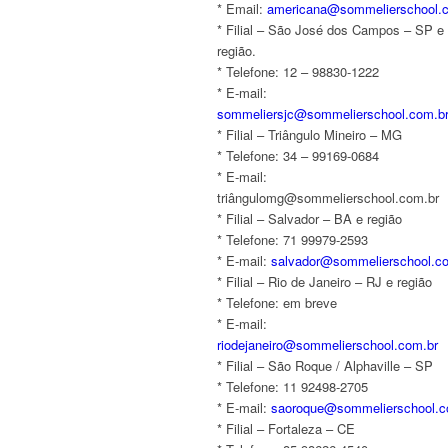
* ⁠Email:
americana@sommelierschool.
* ⁠Filial – São José dos Campos – SP e
região.
* ⁠Telefone: 12 – 98830-1222
* ⁠E-mail:
sommeliersjc@sommelierschool.com.b
* ⁠Filial – Triângulo Mineiro – MG
* ⁠Telefone: 34 – 99169-0684
* ⁠E-mail:
triângulomg@sommelierschool.com.br
* ⁠Filial – Salvador – BA e região
* ⁠Telefone: 71 99979-2593
* ⁠E-mail:
salvador@sommelierschool.c
* ⁠Filial – Rio de Janeiro – RJ e região
* ⁠Telefone: em breve
* ⁠E-mail:
riodejaneiro@sommelierschool.com.br
* ⁠Filial – São Roque / Alphaville – SP
* ⁠Telefone: 11 92498-2705
* ⁠E-mail:
saoroque@sommelierschool.c
* ⁠Filial – Fortaleza – CE