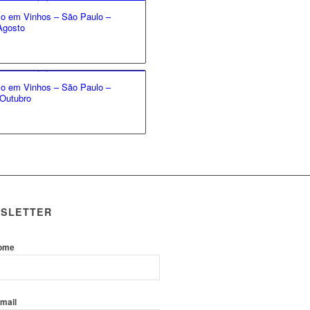
co em Vinhos – São Paulo –
Agosto
co em Vinhos – São Paulo –
 Outubro
SLETTER
ome
-mail