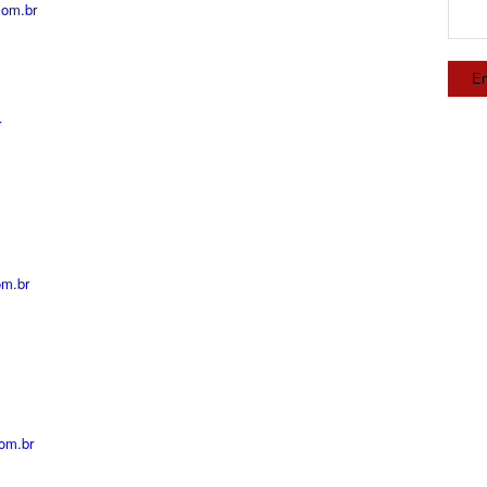
com.br
r
om.br
om.br