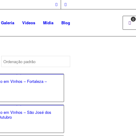
0
Galeria
Vídeos
Midia
Blog
o em Vinhos – Fortaleza –
co em Vinhos – São José dos
utubro