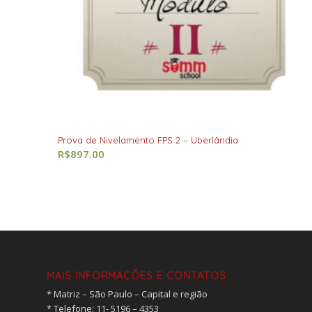
Prova de Nivelamento FPS 2 – Uberlândia
R$
897.00
MAIS INFORMAÇÕES E CONTATOS
* Matriz – São Paulo – Capital e região
* ⁠Telefone: 11- 5196 – 4353