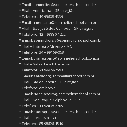
* ⁠Email:
sommelier@sommelierschool.com.br
* ⁠Filial – Americana – SP e região
* ⁠Telefone: 19 99608-4339
* ⁠Email:
americana@sommelierschool.com.br
* ⁠Filial – São José dos Campos – SP e região.
* ⁠Telefone: 12 – 98830-1222
* ⁠E-mail:
sommeliersjc@sommelierschool.com.br
* ⁠Filial – Triângulo Mineiro – MG
* ⁠Telefone: 34 – 99169-0684
* ⁠E-mail: triângulomg@sommelierschool.com.br
* ⁠Filial – Salvador – BA e região
* ⁠Telefone: 71 99979-2593
* ⁠E-mail:
salvador@sommelierschool.com.br
* ⁠Filial – Rio de Janeiro – RJ e região
* ⁠Telefone: em breve
* ⁠E-mail:
riodejaneiro@sommelierschool.com.br
* ⁠Filial – São Roque / Alphaville – SP
* ⁠Telefone: 11 92498-2705
* ⁠E-mail:
saoroque@sommelierschool.com.br
* ⁠Filial – Fortaleza – CE
* ⁠Telefone: 85 98626-4540