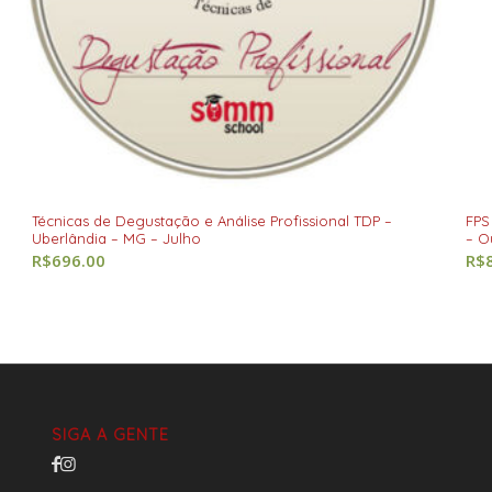
Técnicas de Degustação e Análise Profissional TDP –
FPS
Uberlândia – MG – Julho
– O
R$
696.00
R$
SIGA A GENTE