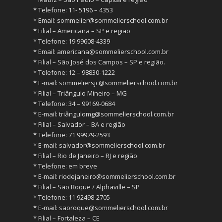
* ⁠Telefone: 11- 5196 – 4353
* ⁠Email:
sommelier@sommelierschool.com.br
* ⁠Filial – Americana – SP e região
* ⁠Telefone: 19 99608-4339
* ⁠Email:
americana@sommelierschool.com.br
* ⁠Filial – São José dos Campos – SP e região.
* ⁠Telefone: 12 – 98830-1222
* ⁠E-mail:
sommeliersjc@sommelierschool.com.br
* ⁠Filial – Triângulo Mineiro – MG
* ⁠Telefone: 34 – 99169-0684
* ⁠E-mail: triângulomg@sommelierschool.com.br
* ⁠Filial – Salvador – BA e região
* ⁠Telefone: 71 99979-2593
* ⁠E-mail:
salvador@sommelierschool.com.br
* ⁠Filial – Rio de Janeiro – RJ e região
* ⁠Telefone: em breve
* ⁠E-mail:
riodejaneiro@sommelierschool.com.br
* ⁠Filial – São Roque / Alphaville – SP
* ⁠Telefone: 11 92498-2705
* ⁠E-mail:
saoroque@sommelierschool.com.br
* ⁠Filial – Fortaleza – CE