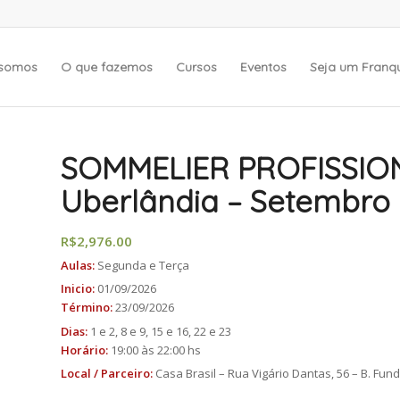
somos
O que fazemos
Cursos
Eventos
Seja um Fran
SOMMELIER PROFISSION
Uberlândia – Setembro
R$
2,976.00
Aulas:
Segunda e Terça
Inicio:
01/09/2026
Término:
23/09/2026
Dias:
1 e 2, 8 e 9, 15 e 16, 22 e 23
Horário:
19:00 às 22:00 hs
Local / Parceiro:
Casa Brasil – Rua Vigário Dantas, 56 – B. Fu