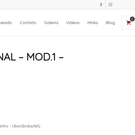
0
queado
Contato
Galeria
Vídeos
Midia
Blog
AL – MOD.1 –
ndinho – Uberlândia/MG