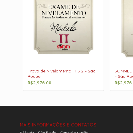
Prova de Nivelamento FPS 2 – São
SOMMELI
Roque
– São Ro
R$
2,976.00
R$
2,976
MAIS INFORMAÇÕES E CONTATOS
* Matriz – São Paulo – Capital e região