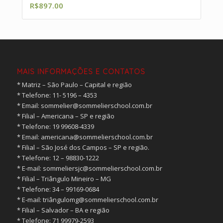
R$
897.00
MAIS INFORMAÇÕES E CONTATOS
* Matriz – São Paulo – Capital e região
* ⁠Telefone: 11- 5196 – 4353
* ⁠Email:
sommelier@sommelierschool.com.br
* ⁠Filial – Americana – SP e região
* ⁠Telefone: 19 99608-4339
* ⁠Email:
americana@sommelierschool.com.br
* ⁠Filial – São José dos Campos – SP e região.
* ⁠Telefone: 12 – 98830-1222
* ⁠E-mail:
sommeliersjc@sommelierschool.com.br
* ⁠Filial – Triângulo Mineiro – MG
* ⁠Telefone: 34 – 99169-0684
* ⁠E-mail: triângulomg@sommelierschool.com.br
* ⁠Filial – Salvador – BA e região
* ⁠Telefone: 71 99979-2593