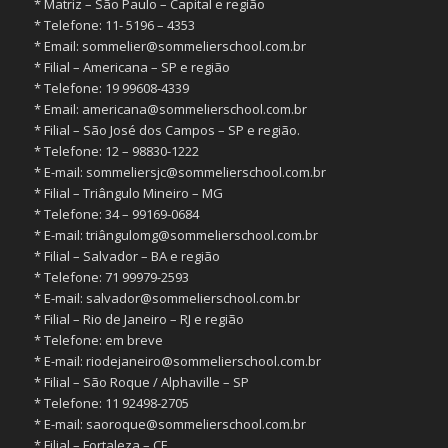
* Matriz – São Paulo – Capital e região
* ⁠Telefone: 11- 5196 – 4353
* ⁠Email:
sommelier@sommelierschool.com.br
* ⁠Filial – Americana – SP e região
* ⁠Telefone: 19 99608-4339
* ⁠Email:
americana@sommelierschool.com.br
* ⁠Filial – São José dos Campos – SP e região.
* ⁠Telefone: 12 – 98830-1222
* ⁠E-mail:
sommeliersjc@sommelierschool.com.br
* ⁠Filial – Triângulo Mineiro – MG
* ⁠Telefone: 34 – 99169-0684
* ⁠E-mail: triângulomg@sommelierschool.com.br
* ⁠Filial – Salvador – BA e região
* ⁠Telefone: 71 99979-2593
* ⁠E-mail:
salvador@sommelierschool.com.br
* ⁠Filial – Rio de Janeiro – RJ e região
* ⁠Telefone: em breve
* ⁠E-mail:
riodejaneiro@sommelierschool.com.br
* ⁠Filial – São Roque / Alphaville – SP
* ⁠Telefone: 11 92498-2705
* ⁠E-mail:
saoroque@sommelierschool.com.br
* ⁠Filial – Fortaleza – CE